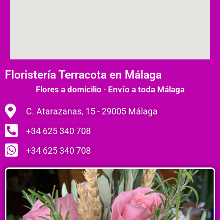
Floristería Terracota en Málaga
Flores a domicilio · Envío a toda Málaga
C. Atarazanas, 15 - 29005 Málaga
+34 625 340 708
+34 625 340 708