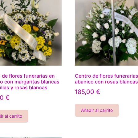
 de flores funerarias en
Centro de flores funeraria
o con margaritas blancas
abanico con rosas blanca
illas y rosas blancas
185,00
€
00
€
Añadir al carrito
r al carrito