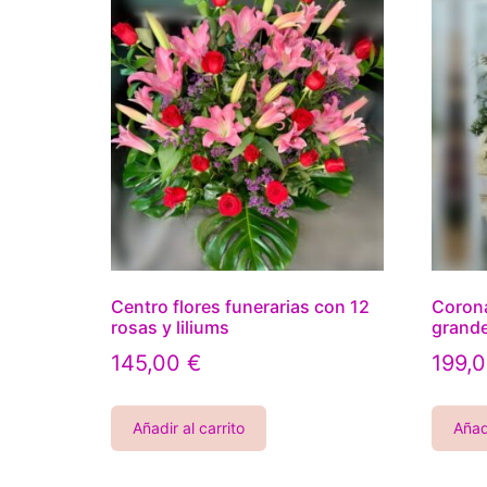
Centro flores funerarias con 12
Corona
rosas y liliums
grand
145,00
€
199,
Añadir al carrito
Añadi