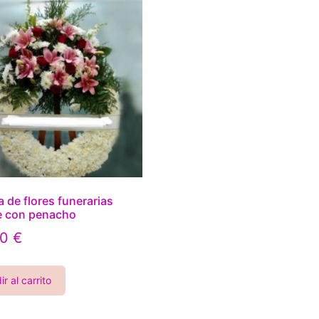
 de flores funerarias
e con penacho
00
€
r al carrito