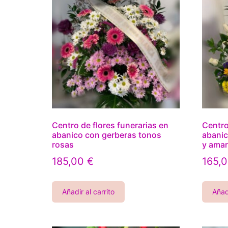
Centro de flores funerarias en
Centro
abanico con gerberas tonos
abanic
rosas
y amar
185,00
€
165,
Añadir al carrito
Añadi