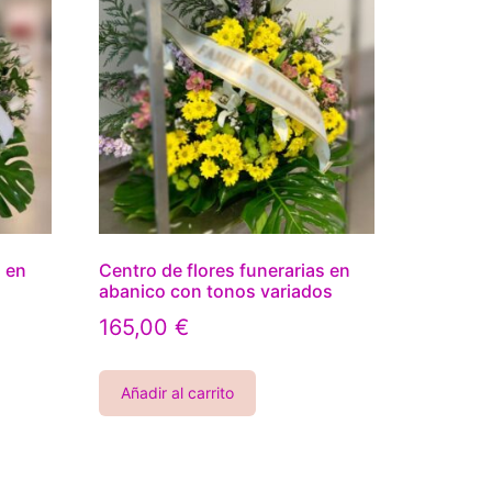
s en
Centro de flores funerarias en
s
abanico con tonos variados
165,00
€
Añadir al carrito